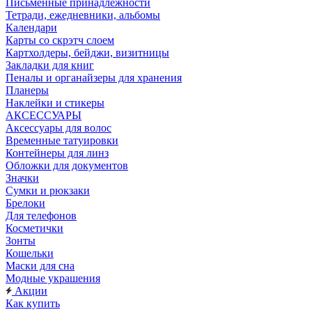
Письменные принадлежности
Тетради, ежедневники, альбомы
Календари
Карты со скрэтч слоем
Картхолдеры, бейджи, визитницы
Закладки для книг
Пеналы и органайзеры для хранения
Планеры
Наклейки и стикеры
АКСЕССУАРЫ
Аксессуары для волос
Временные татуировки
Контейнеры для линз
Обложки для документов
Значки
Сумки и рюкзаки
Брелоки
Для телефонов
Косметички
Зонты
Кошельки
Маски для сна
Модные украшения
Акции
Как купить