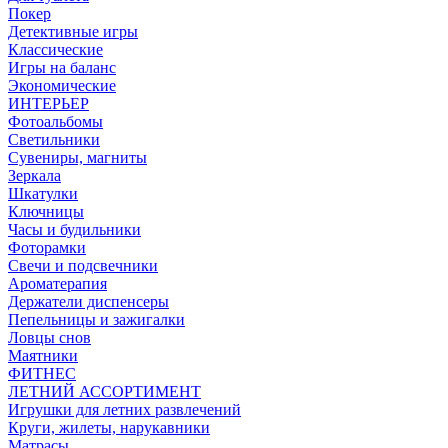
Покер
Детективные игры
Классические
Игры на баланс
Экономические
ИНТЕРЬЕР
Фотоальбомы
Светильники
Сувениры, магниты
Зеркала
Шкатулки
Ключницы
Часы и будильники
Фоторамки
Свечи и подсвечники
Ароматерапия
Держатели диспенсеры
Пепельницы и зажигалки
Ловцы снов
Маятники
ФИТНЕС
ЛЕТНИЙ АССОРТИМЕНТ
Игрушки для летних развлечений
Круги, жилеты, нарукавники
Матрасы