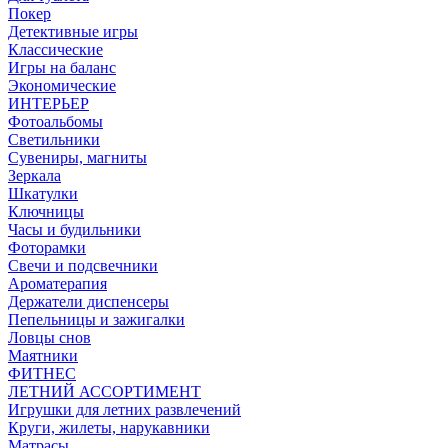
Покер
Детективные игры
Классические
Игры на баланс
Экономические
ИНТЕРЬЕР
Фотоальбомы
Светильники
Сувениры, магниты
Зеркала
Шкатулки
Ключницы
Часы и будильники
Фоторамки
Свечи и подсвечники
Ароматерапия
Держатели диспенсеры
Пепельницы и зажигалки
Ловцы снов
Маятники
ФИТНЕС
ЛЕТНИЙ АССОРТИМЕНТ
Игрушки для летних развлечений
Круги, жилеты, нарукавники
Матрасы