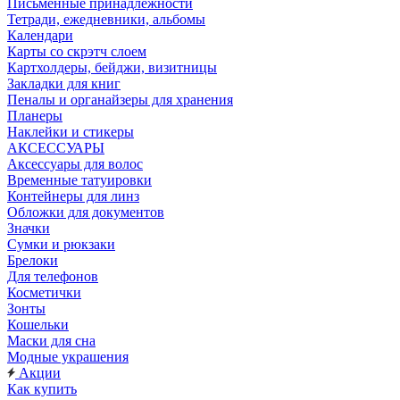
Письменные принадлежности
Тетради, ежедневники, альбомы
Календари
Карты со скрэтч слоем
Картхолдеры, бейджи, визитницы
Закладки для книг
Пеналы и органайзеры для хранения
Планеры
Наклейки и стикеры
АКСЕССУАРЫ
Аксессуары для волос
Временные татуировки
Контейнеры для линз
Обложки для документов
Значки
Сумки и рюкзаки
Брелоки
Для телефонов
Косметички
Зонты
Кошельки
Маски для сна
Модные украшения
Акции
Как купить