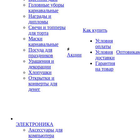
Головные уборы
карнавальные
Награды и
дипломы
Свечи и топперы
Как купить
для торта
Маски
Условия
карнавальные
оплаты
Посуда для
Условия
Оптовика
Акции
праздников
доставки
Урашения и
Гарантия
декорации
на товар
Хлопушки
Открытки и
конверты для
денег
ЭЛЕКТРОНИКА
Аксессуары для
компьютера