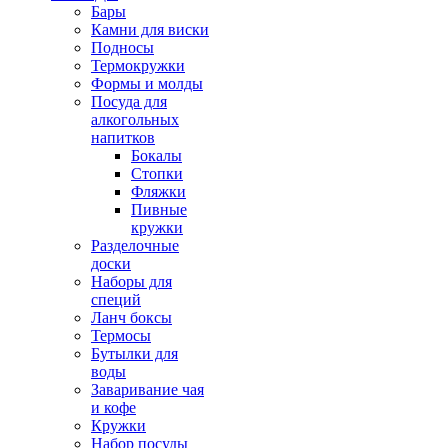
Бары
Камни для виски
Подносы
Термокружки
Формы и молды
Посуда для
алкогольных
напитков
Бокалы
Стопки
Фляжки
Пивные
кружки
Разделочные
доски
Наборы для
специй
Ланч боксы
Термосы
Бутылки для
воды
Заваривание чая
и кофе
Кружки
Набор посуды