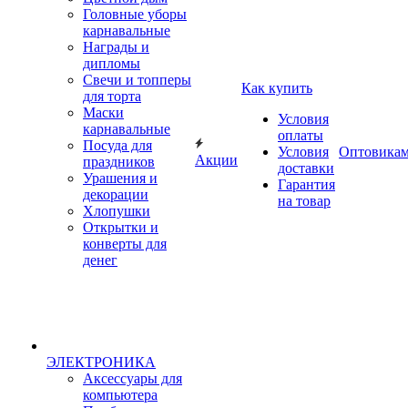
Головные уборы
карнавальные
Награды и
дипломы
Свечи и топперы
Как купить
для торта
Маски
Условия
карнавальные
оплаты
Посуда для
Условия
Оптовика
Акции
праздников
доставки
Урашения и
Гарантия
декорации
на товар
Хлопушки
Открытки и
конверты для
денег
ЭЛЕКТРОНИКА
Аксессуары для
компьютера