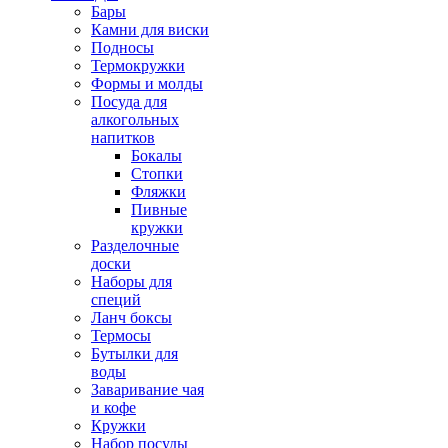
Бары
Камни для виски
Подносы
Термокружки
Формы и молды
Посуда для
алкогольных
напитков
Бокалы
Стопки
Фляжки
Пивные
кружки
Разделочные
доски
Наборы для
специй
Ланч боксы
Термосы
Бутылки для
воды
Заваривание чая
и кофе
Кружки
Набор посуды