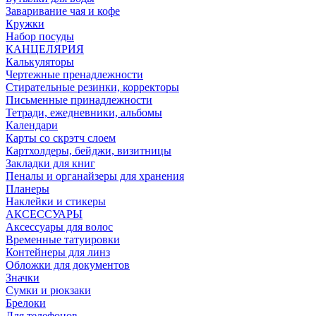
Заваривание чая и кофе
Кружки
Набор посуды
КАНЦЕЛЯРИЯ
Калькуляторы
Чертежные пренадлежности
Стирательные резинки, корректоры
Письменные принадлежности
Тетради, ежедневники, альбомы
Календари
Карты со скрэтч слоем
Картхолдеры, бейджи, визитницы
Закладки для книг
Пеналы и органайзеры для хранения
Планеры
Наклейки и стикеры
АКСЕССУАРЫ
Аксессуары для волос
Временные татуировки
Контейнеры для линз
Обложки для документов
Значки
Сумки и рюкзаки
Брелоки
Для телефонов