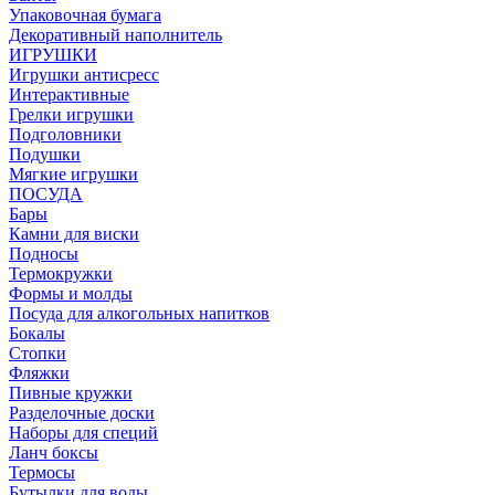
Упаковочная бумага
Декоративный наполнитель
ИГРУШКИ
Игрушки антисресс
Интерактивные
Грелки игрушки
Подголовники
Подушки
Мягкие игрушки
ПОСУДА
Бары
Камни для виски
Подносы
Термокружки
Формы и молды
Посуда для алкогольных напитков
Бокалы
Стопки
Фляжки
Пивные кружки
Разделочные доски
Наборы для специй
Ланч боксы
Термосы
Бутылки для воды