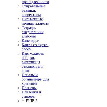
пренадлежности
Стирательные
резинки,
корректоры
Письменные
принадлежности
Тетради,
ежедневники,
альбомы
Календари
Карты со скрэтч
слоем
Картхолдеры,
бейджи,
визитницы
Закладки для
книг
Пеналы и
органайзеры для
хранения
Планеры
Наклейки и
стикеры
+ ЕЩЕ 2