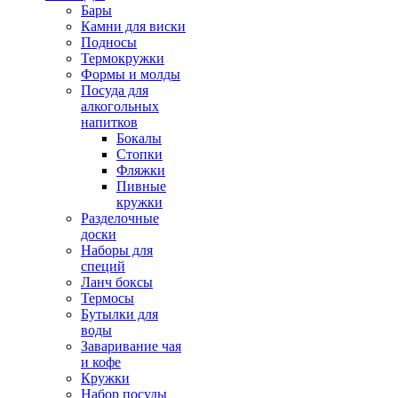
Бары
Камни для виски
Подносы
Термокружки
Формы и молды
Посуда для
алкогольных
напитков
Бокалы
Стопки
Фляжки
Пивные
кружки
Разделочные
доски
Наборы для
специй
Ланч боксы
Термосы
Бутылки для
воды
Заваривание чая
и кофе
Кружки
Набор посуды