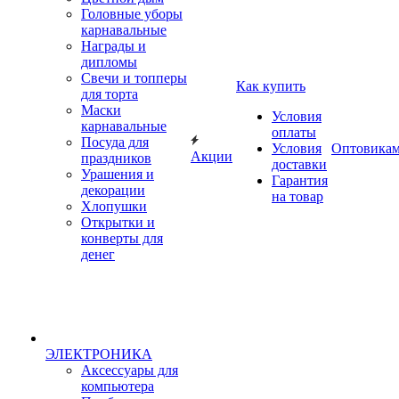
Головные уборы
карнавальные
Награды и
дипломы
Свечи и топперы
Как купить
для торта
Маски
Условия
карнавальные
оплаты
Посуда для
Условия
Оптовика
Акции
праздников
доставки
Урашения и
Гарантия
декорации
на товар
Хлопушки
Открытки и
конверты для
денег
ЭЛЕКТРОНИКА
Аксессуары для
компьютера