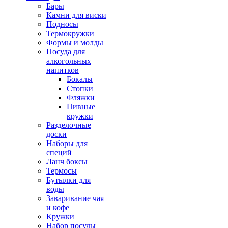
Бары
Камни для виски
Подносы
Термокружки
Формы и молды
Посуда для
алкогольных
напитков
Бокалы
Стопки
Фляжки
Пивные
кружки
Разделочные
доски
Наборы для
специй
Ланч боксы
Термосы
Бутылки для
воды
Заваривание чая
и кофе
Кружки
Набор посуды