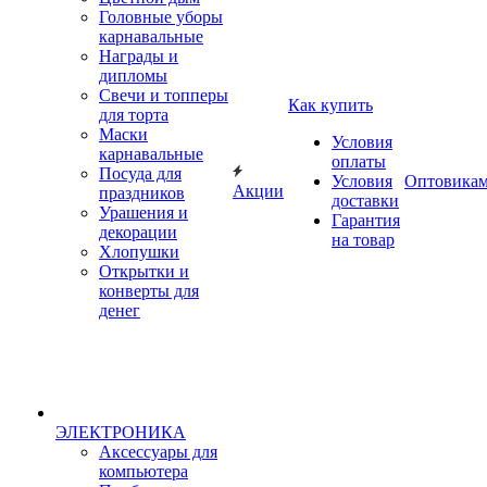
Головные уборы
карнавальные
Награды и
дипломы
Свечи и топперы
Как купить
для торта
Маски
Условия
карнавальные
оплаты
Посуда для
Условия
Оптовика
Акции
праздников
доставки
Урашения и
Гарантия
декорации
на товар
Хлопушки
Открытки и
конверты для
денег
ЭЛЕКТРОНИКА
Аксессуары для
компьютера