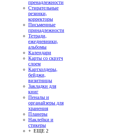
пренадлежности
Стирательные
резинки,
корректоры
Письменные
принадлежности
Тетради,
ежедневники,
альбомы
Календари
Карты со скрэтч
слоем
Картхолдеры,
бейджи,
визитницы
Закладки для
книг
Пеналы и
органайзеры для
хранения
Планеры
Наклейки и
стикеры
+ ЕЩЕ 2