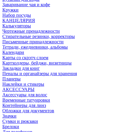
Заваривание чая и кофе
Кружки
Набор посуды
КАНЦЕЛЯРИЯ
Калькуляторы
Чертежные пренадлежности
Стирательные резинки, корректоры
Письменные принадлежности
Тетради, ежедневники, альбомы
Календари
Карты со скрэтч слоем
Картхолдеры, бейджи, визитницы
Закладки для книг
Пеналы и органайзеры для хранения
Планеры
Наклейки и стикеры
АКСЕССУАРЫ
Аксессуары для волос
Временные татуировки
Контейнеры для линз
Обложки для документов
Значки
Сумки и рюкзаки
Брелоки
Для телефонов