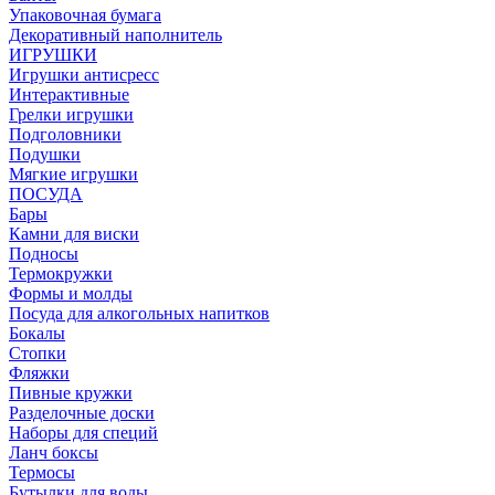
Упаковочная бумага
Декоративный наполнитель
ИГРУШКИ
Игрушки антисресс
Интерактивные
Грелки игрушки
Подголовники
Подушки
Мягкие игрушки
ПОСУДА
Бары
Камни для виски
Подносы
Термокружки
Формы и молды
Посуда для алкогольных напитков
Бокалы
Стопки
Фляжки
Пивные кружки
Разделочные доски
Наборы для специй
Ланч боксы
Термосы
Бутылки для воды