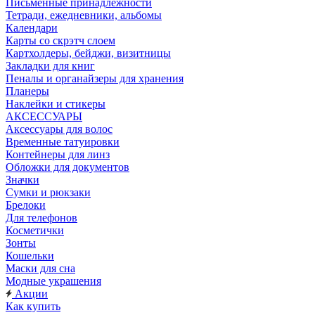
Письменные принадлежности
Тетради, ежедневники, альбомы
Календари
Карты со скрэтч слоем
Картхолдеры, бейджи, визитницы
Закладки для книг
Пеналы и органайзеры для хранения
Планеры
Наклейки и стикеры
АКСЕССУАРЫ
Аксессуары для волос
Временные татуировки
Контейнеры для линз
Обложки для документов
Значки
Сумки и рюкзаки
Брелоки
Для телефонов
Косметички
Зонты
Кошельки
Маски для сна
Модные украшения
Акции
Как купить