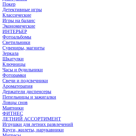
Покер
Детективные игры
Классические
Игры на баланс
Экономические
ИНТЕРЬЕР
Фотоальбомы
Светильники
Сувениры, магниты
Зеркала
Шкатулки
Ключницы
Часы и будильники
Фоторамки
Свечи и подсвечники
Ароматерапия
Держатели диспенсеры
Пепельницы и зажигалки
Ловцы снов
Маятники
ФИТНЕС
ЛЕТНИЙ АССОРТИМЕНТ
Игрушки для летних развлечений
Круги, жилеты, нарукавники
Матрасы