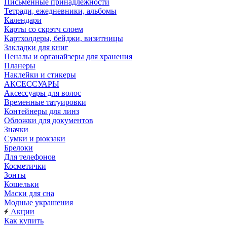
Письменные принадлежности
Тетради, ежедневники, альбомы
Календари
Карты со скрэтч слоем
Картхолдеры, бейджи, визитницы
Закладки для книг
Пеналы и органайзеры для хранения
Планеры
Наклейки и стикеры
АКСЕССУАРЫ
Аксессуары для волос
Временные татуировки
Контейнеры для линз
Обложки для документов
Значки
Сумки и рюкзаки
Брелоки
Для телефонов
Косметички
Зонты
Кошельки
Маски для сна
Модные украшения
Акции
Как купить