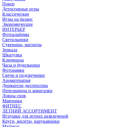
Покер
Детективные игры
Классические
Игры на баланс
Экономические
ИНТЕРЬЕР
Фотоальбомы
Светильники
Сувениры, магниты
Зеркала
Шкатулки
Ключницы
Часы и будильники
Фоторамки
Свечи и подсвечники
Ароматерапия
Держатели диспенсеры
Пепельницы и зажигалки
Ловцы снов
Маятники
ФИТНЕС
ЛЕТНИЙ АССОРТИМЕНТ
Игрушки для летних развлечений
Круги, жилеты, нарукавники
Матрасы