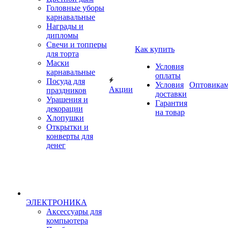
Головные уборы
карнавальные
Награды и
дипломы
Свечи и топперы
Как купить
для торта
Маски
Условия
карнавальные
оплаты
Посуда для
Условия
Оптовика
Акции
праздников
доставки
Урашения и
Гарантия
декорации
на товар
Хлопушки
Открытки и
конверты для
денег
ЭЛЕКТРОНИКА
Аксессуары для
компьютера