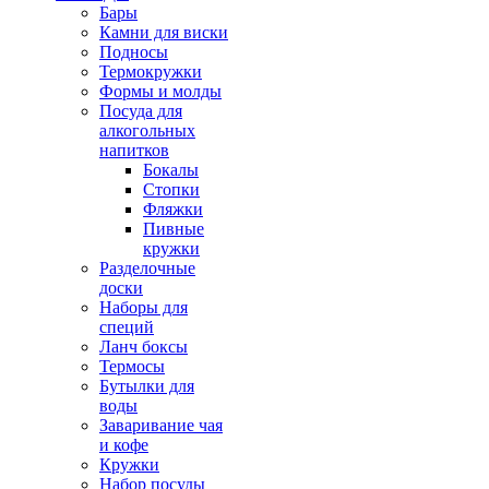
Бары
Камни для виски
Подносы
Термокружки
Формы и молды
Посуда для
алкогольных
напитков
Бокалы
Стопки
Фляжки
Пивные
кружки
Разделочные
доски
Наборы для
специй
Ланч боксы
Термосы
Бутылки для
воды
Заваривание чая
и кофе
Кружки
Набор посуды